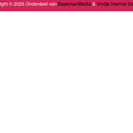
ight © 2025 Onderdeel van
BaakmanMedia
&
Vrolijk Internet S