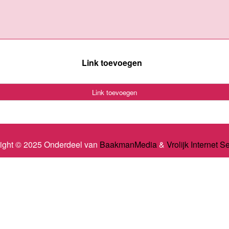
Link toevoegen
Link toevoegen
ight © 2025 Onderdeel van
BaakmanMedia
&
Vrolijk Internet S