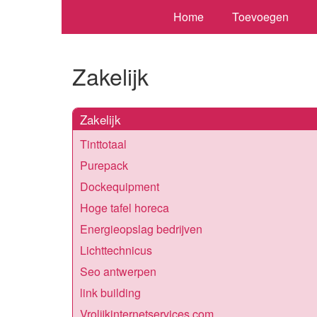
Home
Toevoegen
Zakelijk
Zakelijk
Tinttotaal
Purepack
Dockequipment
Hoge tafel horeca
Energieopslag bedrijven
Lichttechnicus
Seo antwerpen
link building
Vrolijkinternetservices.com